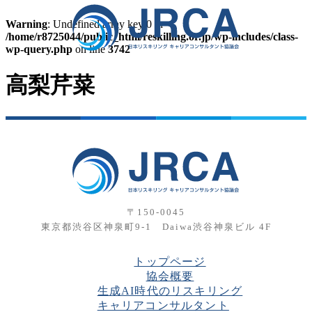
Skip
to
Warning
: Undefined array key 0 in
the
/home/r8725044/public_html/reskilling.or.jp/wp-includes/class-
content
wp-query.php
on line
3742
高梨芹菜
〒150-0045
東京都渋谷区神泉町9-1 Daiwa渋谷神泉ビル 4F
トップページ
協会概要
生成AI時代のリスキリング
キャリアコンサルタント